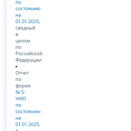
по
состоянию
на
01.01.2025
,
сводный
в
целом
по
Российской
Федерации
Отчет
по
форме
№ 5-
НИО
по
состоянию
на
01.01.2025
,
в