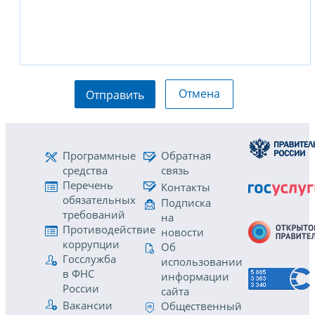
Отмена
Отправить
Программные
Обратная
средства
связь
Перечень
Контакты
обязательных
Подписка
требований
на
Противодействие
новости
коррупции
Об
Госслужба
использовании
в ФНС
информации
России
сайта
Вакансии
Общественный