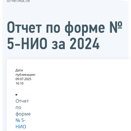
отчётности
Отчет по форме №
5-НИО за 2024
Дата
публикации:
09.07.2025
16:10
Отчет
по
форме
№ 5-
НИО