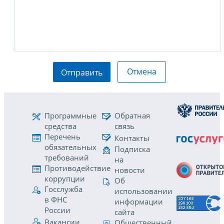
Отмена
Отправить
Программные
Обратная
средства
связь
Перечень
Контакты
обязательных
Подписка
требований
на
Противодействие
новости
коррупции
Об
Госслужба
использовании
в ФНС
информации
России
сайта
Вакансии
Общественный