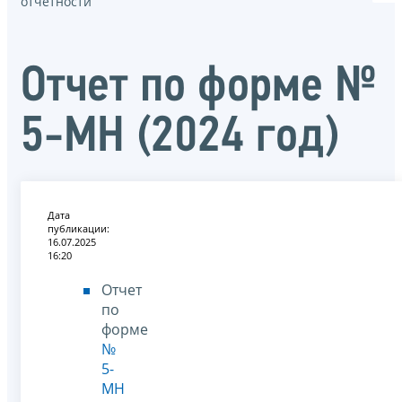
отчётности
Отчет по форме №
5-МН (2024 год)
Дата
публикации:
16.07.2025
16:20
Отчет
по
форме
№
5-
МН