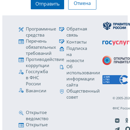
Отмена
Отправить
Программные
Обратная
средства
связь
Перечень
Контакты
обязательных
Подписка
требований
на
Противодействие
новости
коррупции
Об
Госслужба
использовании
в ФНС
информации
России
сайта
Вакансии
Общественный
совет
© 2005-202
ФНС Росси
Открытое
ведомство
Открытые