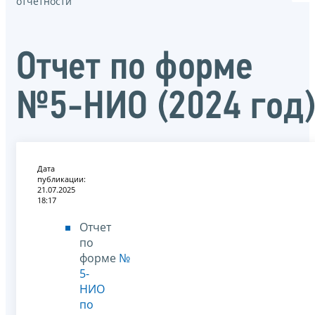
отчётности
Отчет по форме
№5-НИО (2024 год)
Дата
публикации:
21.07.2025
18:17
Отчет
по
форме
№
5-
НИО
по