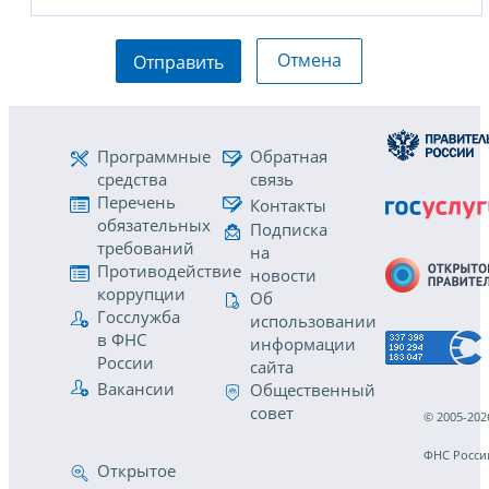
Отмена
Отправить
Программные
Обратная
средства
связь
Перечень
Контакты
обязательных
Подписка
требований
на
Противодействие
новости
коррупции
Об
Госслужба
использовании
в ФНС
информации
России
сайта
Вакансии
Общественный
совет
© 2005-202
ФНС Росси
Открытое