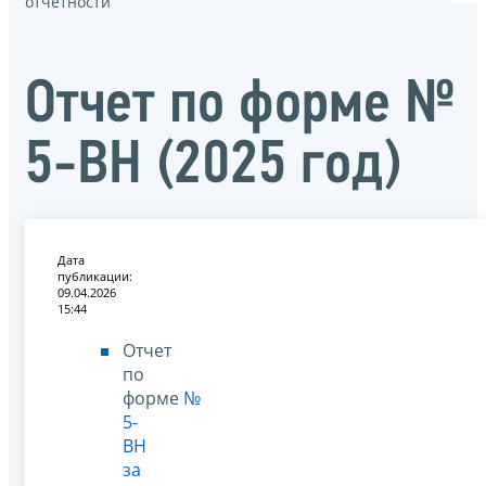
отчётности
Отчет по форме №
5-ВН (2025 год)
Дата
публикации:
09.04.2026
15:44
Отчет
по
форме
№
5-
ВН
за