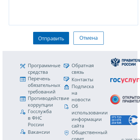
Отмена
Отправить
Программные
Обратная
средства
связь
Перечень
Контакты
обязательных
Подписка
требований
на
Противодействие
новости
коррупции
Об
Госслужба
использовании
в ФНС
информации
России
сайта
Вакансии
Общественный
совет
© 2005-202