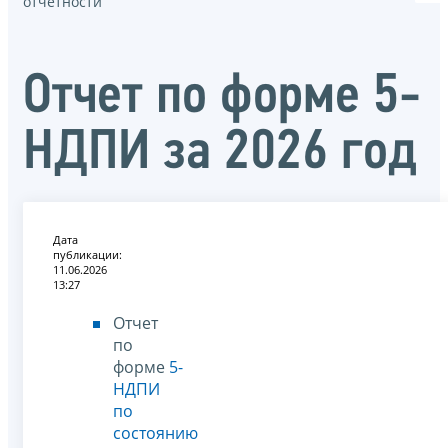
отчётности
Отчет по форме 5-
НДПИ за 2026 год
Дата
публикации:
11.06.2026
13:27
Отчет
по
форме
5-
НДПИ
по
состоянию