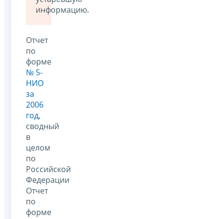
информацию.
Отчет
по
форме
№ 5-
НИО
за
2006
год,
сводный
в
целом
по
Российской
Федерации
Отчет
по
форме