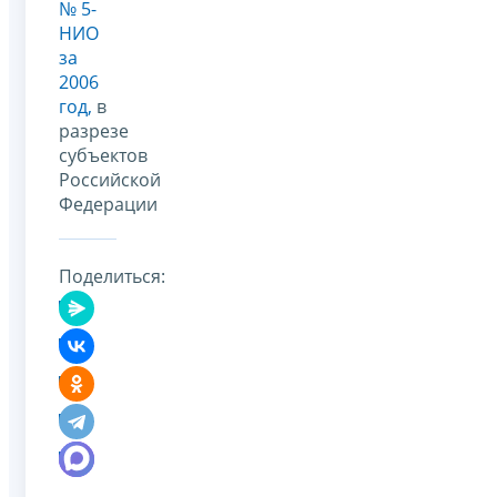
№ 5-
НИО
за
2006
год,
в
разрезе
субъектов
Российской
Федерации
Поделиться: