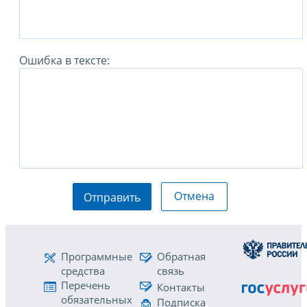
Ошибка в тексте:
Отмена
Отправить
Программные
Обратная
средства
связь
Перечень
Контакты
обязательных
Подписка