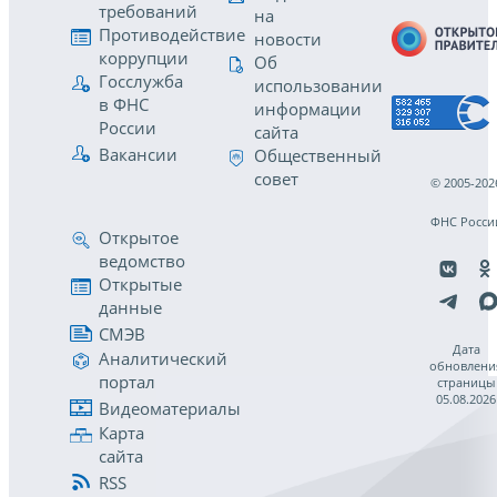
требований
на
Противодействие
новости
коррупции
Об
Госслужба
использовании
в ФНС
информации
России
сайта
Вакансии
Общественный
совет
© 2005-202
ФНС Росси
Открытое
ведомство
Открытые
данные
СМЭВ
Дата
Аналитический
обновлени
портал
страницы
05.08.2026
Видеоматериалы
Карта
сайта
RSS