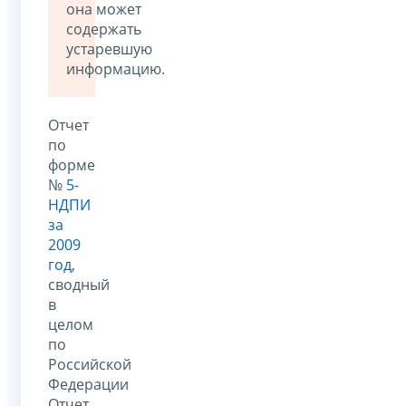
она может
содержать
устаревшую
информацию.
Отчет
по
форме
№
5-
НДПИ
за
2009
год
,
сводный
в
целом
по
Российской
Федерации
Отчет