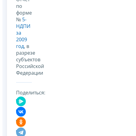
по
форме
№
5-
НДПИ
за
2009
год
, в
разрезе
субъектов
Российской
Федерации
Поделиться: