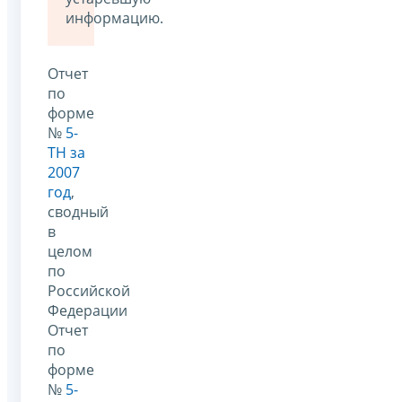
информацию.
Отчет
по
форме
№
5-
ТН за
2007
год
,
сводный
в
целом
по
Российской
Федерации
Отчет
по
форме
№
5-