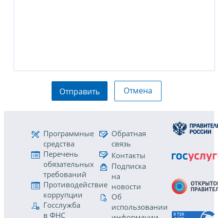
Отмена
Отправить
Программные
Обратная
средства
связь
Перечень
Контакты
обязательных
Подписка
требований
на
Противодействие
новости
коррупции
Об
Госслужба
использовании
в ФНС
информации