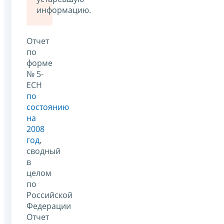
информацию.
Отчет
по
форме
№ 5-
ЕСН
по
состоянию
на
2008
год
,
сводный
в
целом
по
Российской
Федерации
Отчет