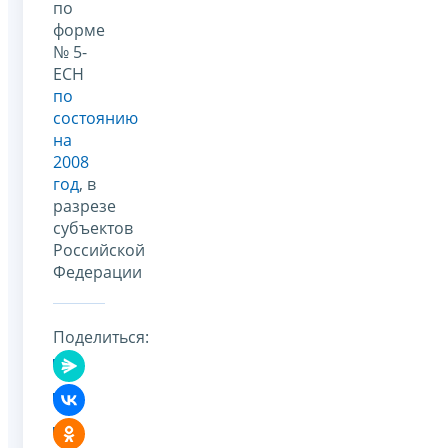
по
форме
№ 5-
ЕСН
по
состоянию
на
2008
год
, в
разрезе
субъектов
Российской
Федерации
Поделиться: