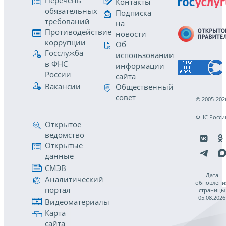
Перечень
Контакты
обязательных
Подписка
требований
на
Противодействие
новости
коррупции
Об
Госслужба
использовании
в ФНС
информации
России
сайта
Вакансии
Общественный
совет
© 2005-202
ФНС Росси
Открытое
ведомство
Открытые
данные
СМЭВ
Дата
Аналитический
обновлени
портал
страницы
05.08.2026
Видеоматериалы
Карта
сайта