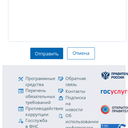
Отмена
Отправить
Программные
Обратная
средства
связь
Перечень
Контакты
обязательных
Подписка
требований
на
Противодействие
новости
коррупции
Об
Госслужба
использовании
в ФНС
информации