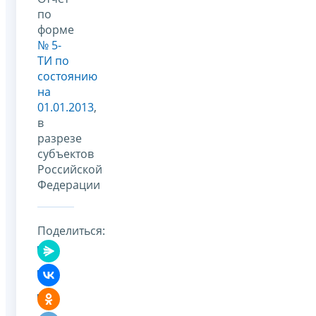
по
форме
№ 5-
ТИ по
состоянию
на
01.01.2013
,
в
разрезе
субъектов
Российской
Федерации
Поделиться: