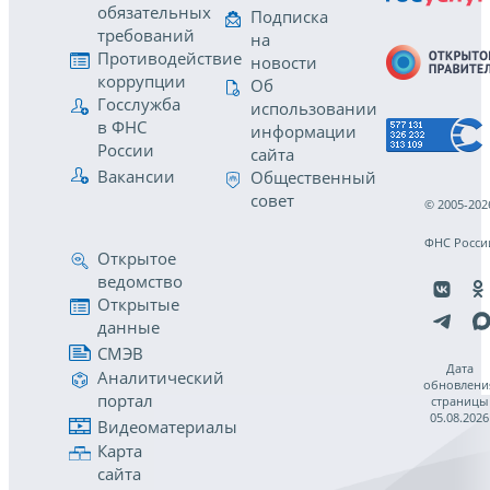
обязательных
Подписка
требований
на
Противодействие
новости
коррупции
Об
Госслужба
использовании
в ФНС
информации
России
сайта
Вакансии
Общественный
совет
© 2005-202
ФНС Росси
Открытое
ведомство
Открытые
данные
СМЭВ
Дата
Аналитический
обновлени
портал
страницы
05.08.2026
Видеоматериалы
Карта
сайта