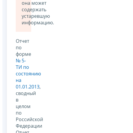
она может
содержать
устаревшую
информацию.
Отчет
по
форме
№ 5-
ТИ по
состоянию
на
01.01.2013
,
сводный
в
целом
по
Российской
Федерации
Отчет