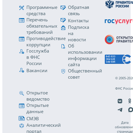
Программные
Обратная
средства
связь
Перечень
Контакты
обязательных
Подписка
требований
на
Противодействие
новости
коррупции
Об
Госслужба
использовании
в ФНС
информации
России
сайта
Вакансии
Общественный
совет
© 2005-202
ФНС Росси
Открытое
ведомство
Открытые
данные
СМЭВ
Дата
Аналитический
обновлени
портал
страницы