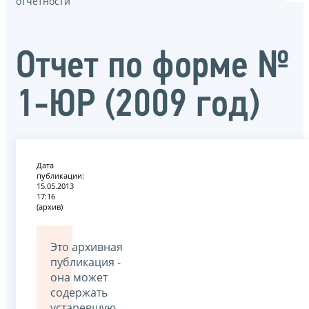
отчётности
Отчет по форме №
1-ЮР (2009 год)
Дата
публикации:
15.05.2013
17:16
(архив)
Это архивная
публикация -
она может
содержать
устаревшую