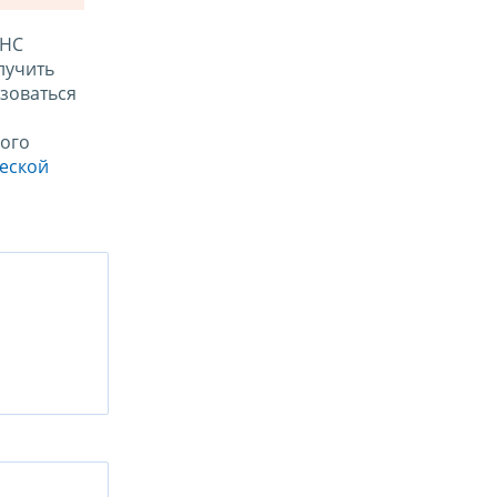
ФНС
лучить
зоваться
ого
ческой