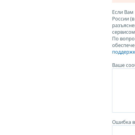
Если Вам
России (
разъясне
сервисо
По вопро
обеспече
поддержк
Ваше соо
Ошибка в 