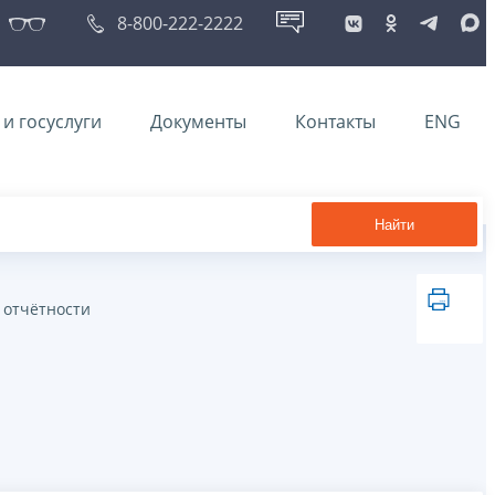
8-800-222-2222
и госуслуги
Документы
Контакты
ENG
Найти
 отчётности