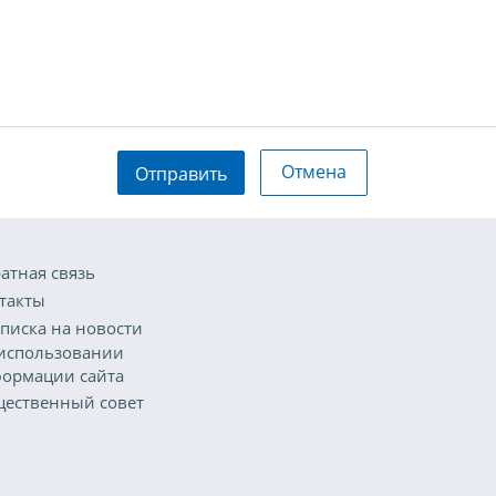
Отмена
Отправить
атная связь
такты
писка на новости
использовании
ормации сайта
ественный совет