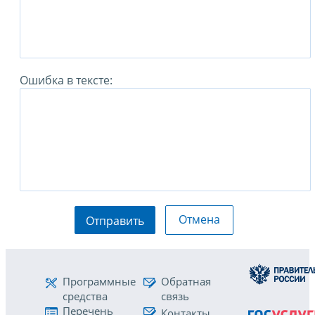
Ошибка в тексте:
Отмена
Отправить
Программные
Обратная
средства
связь
Перечень
Контакты