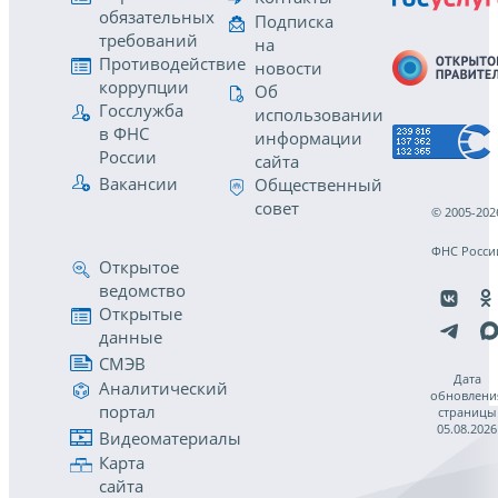
обязательных
Подписка
требований
на
Противодействие
новости
коррупции
Об
Госслужба
использовании
в ФНС
информации
России
сайта
Вакансии
Общественный
совет
© 2005-202
ФНС Росси
Открытое
ведомство
Открытые
данные
СМЭВ
Дата
Аналитический
обновлени
портал
страницы
05.08.2026
Видеоматериалы
Карта
сайта