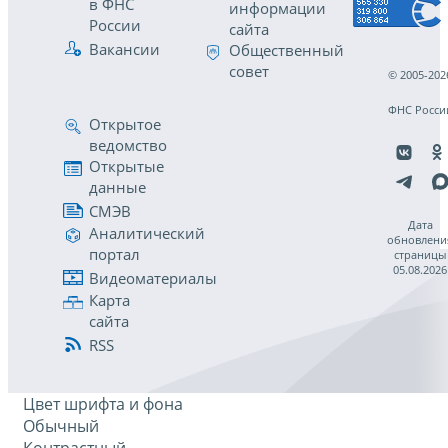
в ФНС
информации
России
сайта
Вакансии
Общественный
совет
© 2005-202
ФНС Росси
Открытое
ведомство
Открытые
данные
СМЭВ
Дата
Аналитический
обновлени
портал
страницы
05.08.2026
Видеоматериалы
Карта
сайта
RSS
Цвет шрифта и фона
Обычный