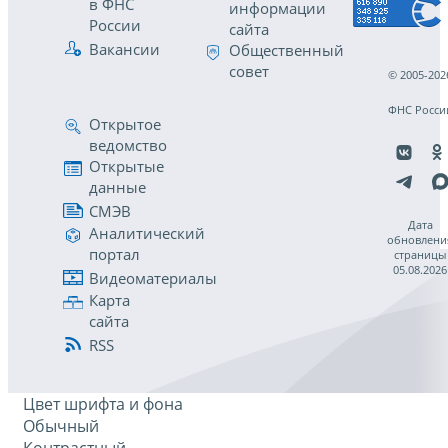
в ФНС
информации
России
сайта
Вакансии
Общественный
совет
© 2005-202
ФНС Росси
Открытое
ведомство
Открытые
данные
СМЭВ
Дата
Аналитический
обновлени
портал
страницы
05.08.2026
Видеоматериалы
Карта
сайта
RSS
Цвет шрифта и фона
Обычный