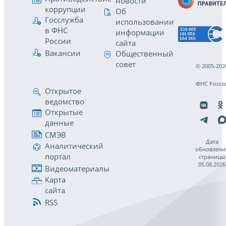
новости
коррупции
Об
Госслужба
использовании
в ФНС
информации
России
сайта
Вакансии
Общественный
совет
© 2005-202
ФНС Росси
Открытое
ведомство
Открытые
данные
СМЭВ
Дата
Аналитический
обновлени
портал
страницы
05.08.2026
Видеоматериалы
Карта
сайта
RSS