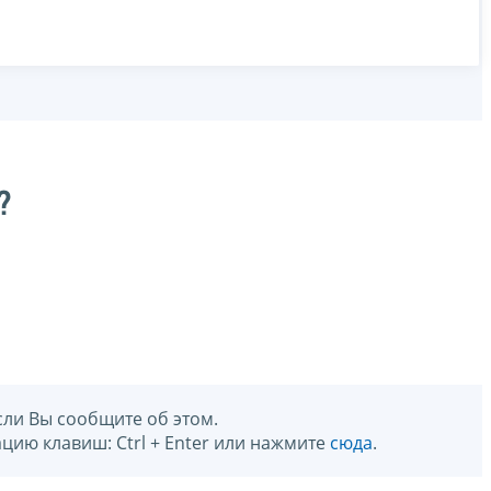
?
сли Вы сообщите об этом.
цию клавиш: Ctrl + Enter или нажмите
сюда
.