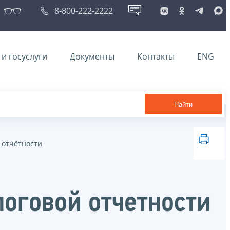
8-800-222-2222
и госуслуги
Документы
Контакты
ENG
Найти
 отчётности
оговой отчетности