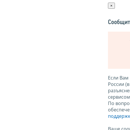
×
Сообщит
Если Вам
России (
разъясне
сервисо
По вопро
обеспече
поддержк
Ваше соо