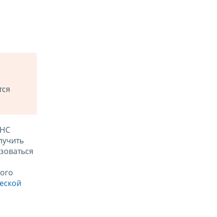
тся
ФНС
лучить
зоваться
ого
ческой