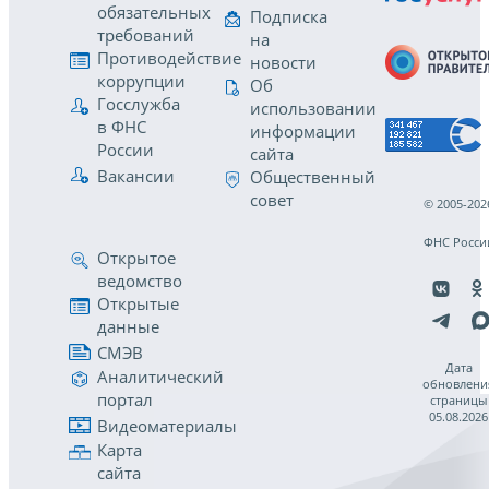
обязательных
Подписка
требований
на
Противодействие
новости
коррупции
Об
Госслужба
использовании
в ФНС
информации
России
сайта
Вакансии
Общественный
совет
© 2005-202
ФНС Росси
Открытое
ведомство
Открытые
данные
СМЭВ
Дата
Аналитический
обновлени
портал
страницы
05.08.2026
Видеоматериалы
Карта
сайта