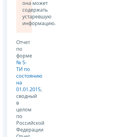
она может
содержать
устаревшую
информацию.
Отчет
по
форме
№ 5-
ТИ по
состоянию
на
01.01.2015
,
сводный
в
целом
по
Российской
Федерации
Отчет