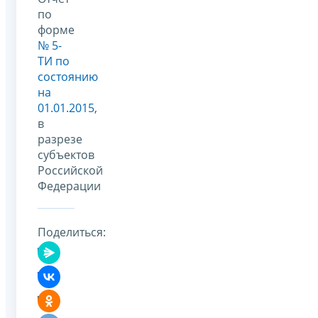
по
форме
№ 5-
ТИ по
состоянию
на
01.01.2015
,
в
разрезе
субъектов
Российской
Федерации
Поделиться: