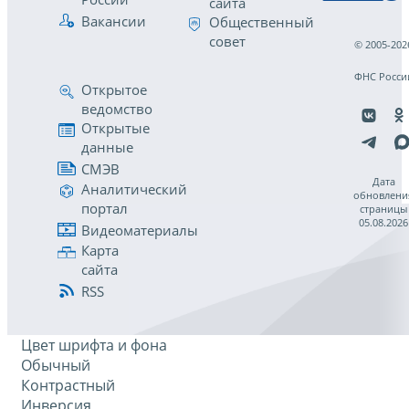
сайта
Вакансии
Общественный
совет
© 2005-202
ФНС Росси
Открытое
ведомство
Открытые
данные
СМЭВ
Дата
Аналитический
обновлени
портал
страницы
05.08.2026
Видеоматериалы
Карта
сайта
RSS
Цвет шрифта и фона
Обычный
Контрастный
Инверсия