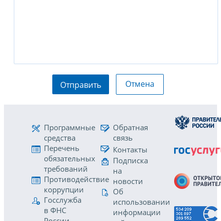
Отмена
Отправить
Программные
Обратная
средства
связь
Перечень
Контакты
обязательных
Подписка
требований
на
Противодействие
новости
коррупции
Об
Госслужба
использовании
в ФНС
информации
России