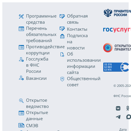
Программные
Обратная
средства
связь
Перечень
Контакты
обязательных
Подписка
требований
на
Противодействие
новости
коррупции
Об
Госслужба
использовании
в ФНС
информации
России
сайта
Вакансии
Общественный
совет
© 2005-202
ФНС Росси
Открытое
ведомство
Открытые
данные
СМЭВ
Дата