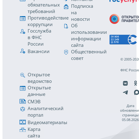
обязательных
Подписка
требований
на
Противодействие
новости
коррупции
Об
Госслужба
использовании
в ФНС
информации
России
сайта
Вакансии
Общественный
совет
© 2005-202
ФНС Росси
Открытое
ведомство
Открытые
данные
СМЭВ
Дата
Аналитический
обновлени
портал
страницы
05.08.2026
Видеоматериалы
Карта
сайта