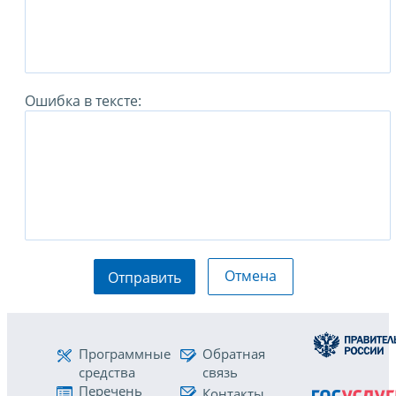
Ошибка в тексте:
Отмена
Отправить
Программные
Обратная
средства
связь
Перечень
Контакты