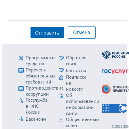
Отмена
Отправить
Программные
Обратная
средства
связь
Перечень
Контакты
обязательных
Подписка
требований
на
Противодействие
новости
коррупции
Об
Госслужба
использовании
в ФНС
информации
России
сайта
Вакансии
Общественный
совет
© 2005-202