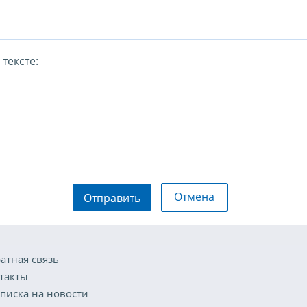
тексте:
Отмена
Отправить
атная связь
такты
писка на новости