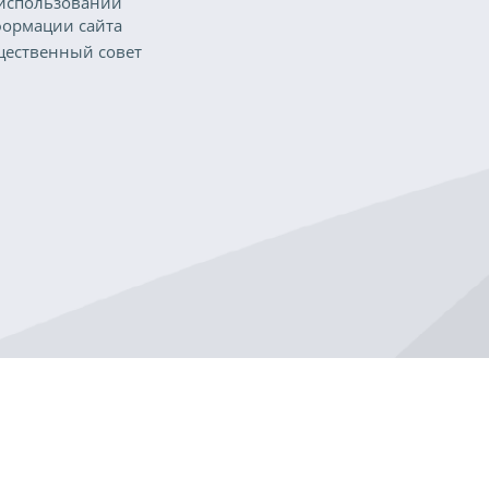
использовании
ормации сайта
ественный совет