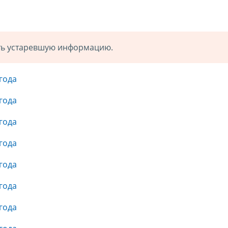
ать устаревшую информацию.
года
года
года
года
года
года
года