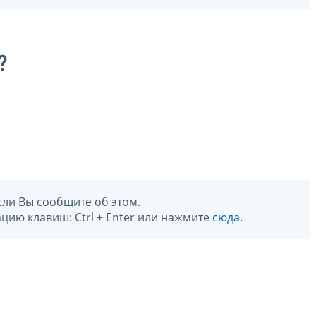
?
сли Вы сообщите об этом.
цию клавиш: Ctrl + Enter или нажмите
сюда
.