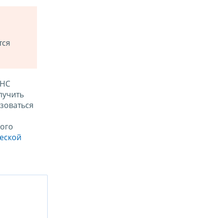
тся
ФНС
лучить
зоваться
ого
ческой