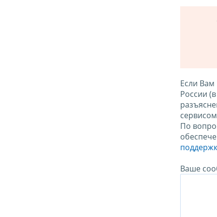
Если Вам
России (
разъясне
сервисо
По вопро
обеспече
поддержк
Ваше соо