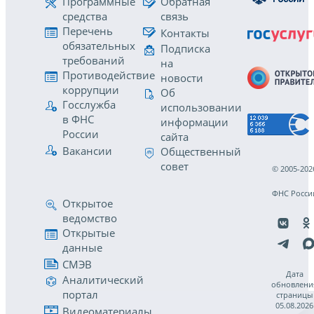
Программные
Обратная
средства
связь
Перечень
Контакты
обязательных
Подписка
требований
на
Противодействие
новости
коррупции
Об
Госслужба
использовании
в ФНС
информации
России
сайта
Вакансии
Общественный
совет
© 2005-202
ФНС Росси
Открытое
ведомство
Открытые
данные
СМЭВ
Дата
Аналитический
обновлени
портал
страницы
05.08.2026
Видеоматериалы