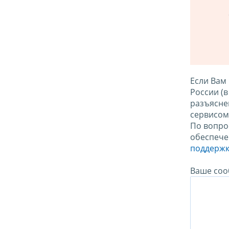
Если Вам
России (
разъясне
сервисо
По вопро
обеспече
поддержк
Ваше соо