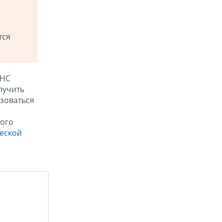
тся
ФНС
лучить
зоваться
ого
ческой