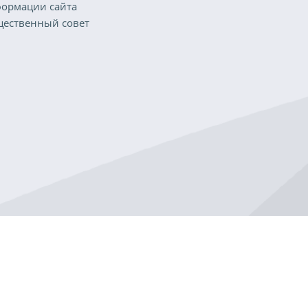
ормации сайта
ественный совет