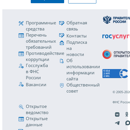
Программные
Обратная
средства
связь
Перечень
Контакты
обязательных
Подписка
требований
на
Противодействие
новости
коррупции
Об
Госслужба
использовании
в ФНС
информации
России
сайта
Вакансии
Общественный
совет
© 2005-202
ФНС Росси
Открытое
ведомство
Открытые
данные