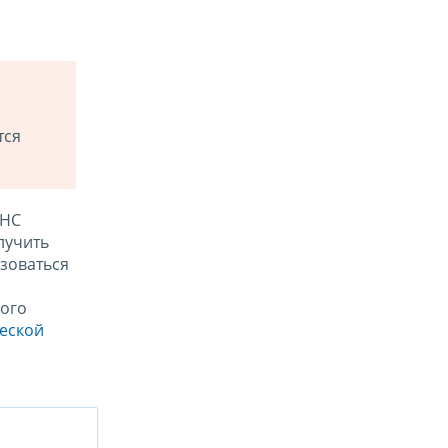
тся
ФНС
лучить
зоваться
ого
ческой