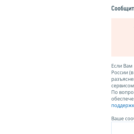
Сообщит
Если Вам
России (
разъясне
сервисо
По вопро
обеспече
поддержк
Ваше соо