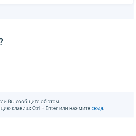
?
сли Вы сообщите об этом.
цию клавиш: Ctrl + Enter или нажмите
сюда
.