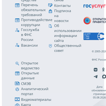
Перечень
Контакты
обязательных
Подписка
требований
на
Противодействие
новости
коррупции
Об
Госслужба
использовании
в ФНС
информации
России
сайта
Вакансии
Общественный
совет
© 2005-202
ФНС Росси
Открытое
ведомство
Открытые
данные
СМЭВ
Дата
Аналитический
обновлени
портал
страницы
05.08.2026
Видеоматериалы
Карта