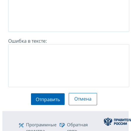
Ошибка в тексте:
Отмена
Отправить
Программные
Обратная
средства
связь