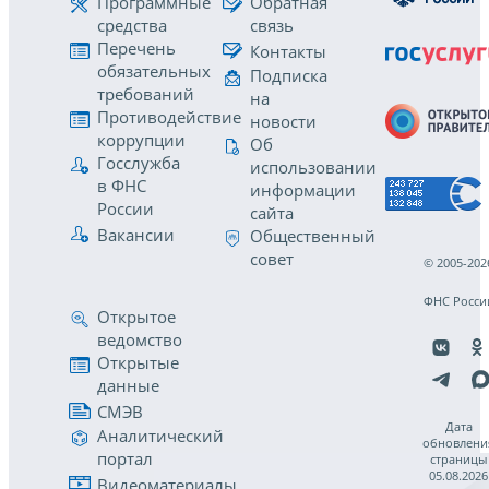
Программные
Обратная
средства
связь
Перечень
Контакты
обязательных
Подписка
требований
на
Противодействие
новости
коррупции
Об
Госслужба
использовании
в ФНС
информации
России
сайта
Вакансии
Общественный
совет
© 2005-202
ФНС Росси
Открытое
ведомство
Открытые
данные
СМЭВ
Дата
Аналитический
обновлени
портал
страницы
05.08.2026
Видеоматериалы