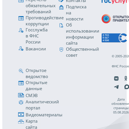
Контакты
обязательных
Подписка
требований
на
Противодействие
новости
коррупции
Об
Госслужба
использовании
в ФНС
информации
России
сайта
Вакансии
Общественный
совет
© 2005-202
ФНС Росси
Открытое
ведомство
Открытые
данные
СМЭВ
Дата
Аналитический
обновлени
портал
страницы
05.08.2026
Видеоматериалы
Карта
сайта