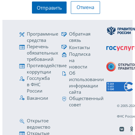
Отмена
Отправить
Программные
Обратная
средства
связь
Перечень
Контакты
обязательных
Подписка
требований
на
Противодействие
новости
коррупции
Об
Госслужба
использовании
в ФНС
информации
России
сайта
Вакансии
Общественный
совет
© 2005-202
ФНС Росси
Открытое
ведомство
Открытые