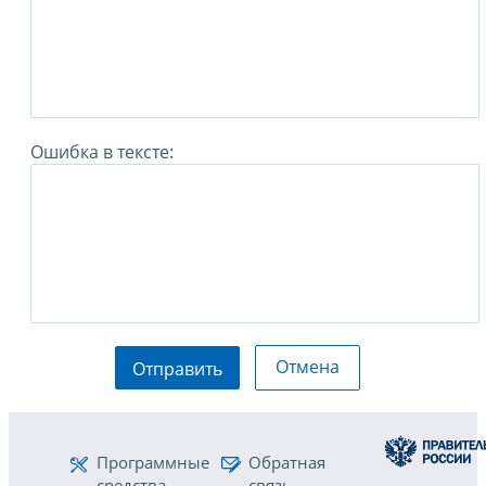
Ошибка в тексте:
Отмена
Отправить
Программные
Обратная
средства
связь