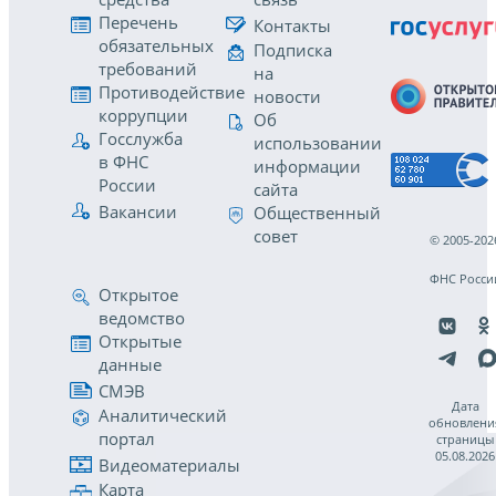
Перечень
Контакты
обязательных
Подписка
требований
на
Противодействие
новости
коррупции
Об
Госслужба
использовании
в ФНС
информации
России
сайта
Вакансии
Общественный
совет
© 2005-202
ФНС Росси
Открытое
ведомство
Открытые
данные
СМЭВ
Дата
Аналитический
обновлени
портал
страницы
05.08.2026
Видеоматериалы
Карта