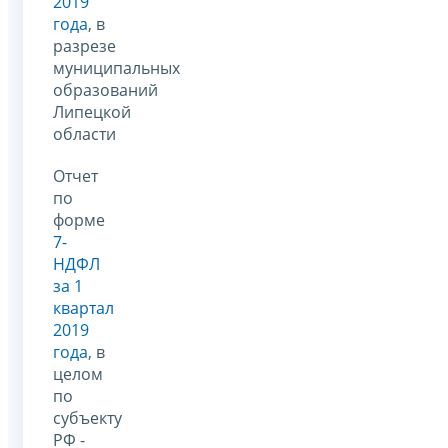
2019
года
, в
разрезе
муниципальных
образований
Липецкой
области
Отчет
по
форме
7-
НДФЛ
за 1
квартал
2019
года
, в
целом
по
субъекту
РФ -