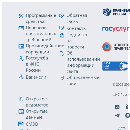
Программные
Обратная
средства
связь
Перечень
Контакты
обязательных
Подписка
требований
на
Противодействие
новости
коррупции
Об
Госслужба
использовании
в ФНС
информации
России
сайта
Вакансии
Общественный
совет
© 2005-202
ФНС Росси
Открытое
ведомство
Открытые
данные
СМЭВ
Дата