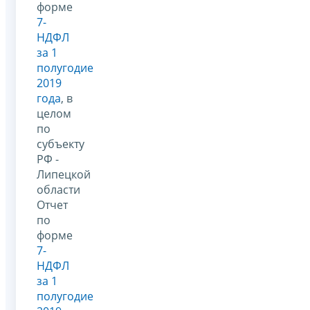
форме
7-
НДФЛ
за 1
полугодие
2019
года
, в
целом
по
субъекту
РФ -
Липецкой
области
Отчет
по
форме
7-
НДФЛ
за 1
полугодие