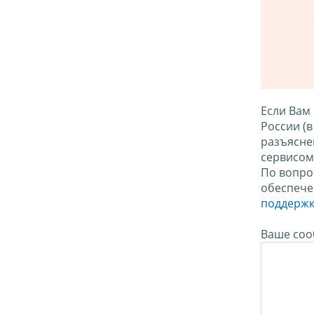
Если Вам
России (
разъясне
сервисо
По вопро
обеспече
поддержк
Ваше соо