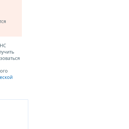
тся
ФНС
лучить
зоваться
ого
ческой