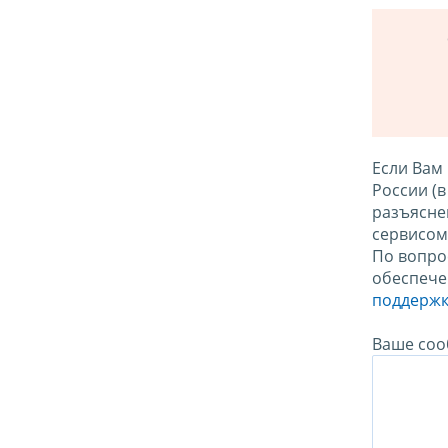
Если Вам
России (
разъясне
сервисо
По вопро
обеспече
поддержк
Ваше соо