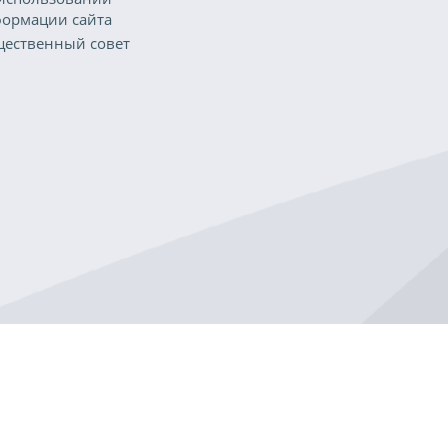
ормации сайта
ественный совет