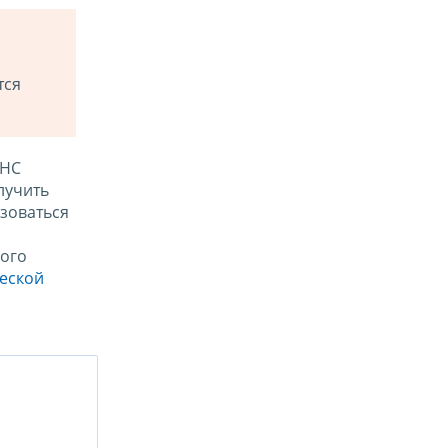
тся
ФНС
лучить
зоваться
ого
ческой