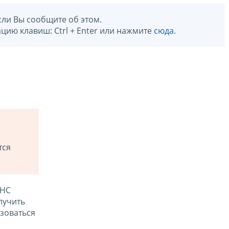
сли Вы сообщите об этом.
цию клавиш: Ctrl + Enter или нажмите
сюда
.
тся
ФНС
лучить
зоваться