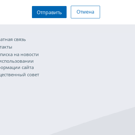
Отмена
Отправить
атная связь
такты
писка на новости
использовании
ормации сайта
ественный совет