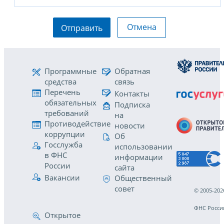
Отмена
Отправить
Программные
Обратная
средства
связь
Перечень
Контакты
обязательных
Подписка
требований
на
Противодействие
новости
коррупции
Об
Госслужба
использовании
в ФНС
информации
России
сайта
Вакансии
Общественный
совет
© 2005-202
ФНС Росси
Открытое