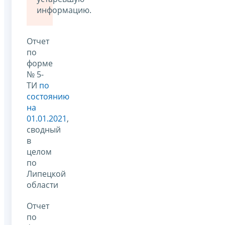
информацию.
Отчет
по
форме
№ 5-
ТИ
по
состоянию
на
01.01.2021
,
сводный
в
целом
по
Липецкой
области
Отчет
по