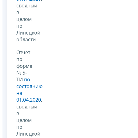
сводный
в
целом
по
Липецкой
области
Отчет
по
форме
№ 5-
ТИ
по
состоянию
на
01.04.2020
,
сводный
в
целом
по
Липецкой