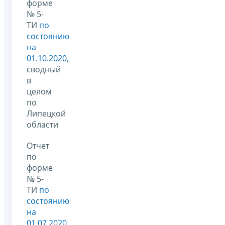
форме
№ 5-
ТИ
по
состоянию
на
01.10.2020
,
сводный
в
целом
по
Липецкой
области
Отчет
по
форме
№ 5-
ТИ
по
состоянию
на
01.07.2020
,