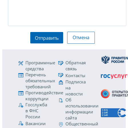
Отмена
Отправить
Программные
Обратная
средства
связь
Перечень
Контакты
обязательных
Подписка
требований
на
Противодействие
новости
коррупции
Об
Госслужба
использовании
в ФНС
информации
России
сайта
Вакансии
Общественный