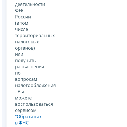
деятельности
ФНС
России
(в том
числе
территориальных
налоговых
органов)
или
получить
разъяснения
по
вопросам
налогообложения
- Вы
можете
воспользоваться
сервисом
"Обратиться
в ФНС