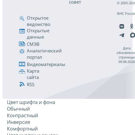
совет
© 2005-202
ФНС Росси
Открытое
ведомство
Открытые
данные
СМЭВ
Дата
Аналитический
обновлени
портал
страницы
09.08.2026
Видеоматериалы
Карта
сайта
RSS
Цвет шрифта и фона
Обычный
Контрастный
Инверсия
Комфортный