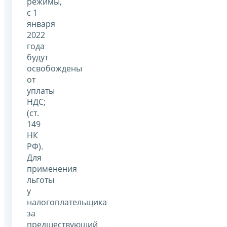
режимы,
с 1
января
2022
года
будут
освобождены
от
уплаты
НДС;
(ст.
149
НК
РФ).
Для
применения
льготы
у
налогоплательщика
за
предшествующий