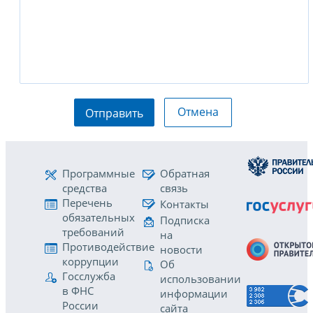
Отмена
Отправить
Программные
Обратная
средства
связь
Перечень
Контакты
обязательных
Подписка
требований
на
Противодействие
новости
коррупции
Об
Госслужба
использовании
в ФНС
информации
России
сайта