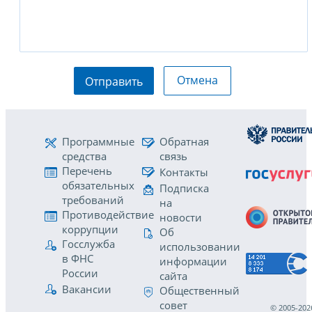
Отмена
Отправить
Программные
Обратная
средства
связь
Перечень
Контакты
обязательных
Подписка
требований
на
Противодействие
новости
коррупции
Об
Госслужба
использовании
в ФНС
информации
России
сайта
Вакансии
Общественный
совет
© 2005-202