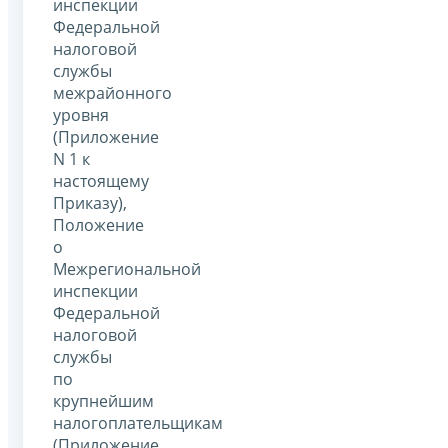
инспекции
Федеральной
налоговой
службы
межрайонного
уровня
(Приложение
N 1 к
настоящему
Приказу),
Положение
о
Межрегиональной
инспекции
Федеральной
налоговой
службы
по
крупнейшим
налогоплательщикам
(Приложение