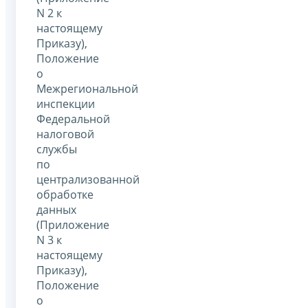
N 2 к
настоящему
Приказу),
Положение
о
Межрегиональной
инспекции
Федеральной
налоговой
службы
по
централизованной
обработке
данных
(Приложение
N 3 к
настоящему
Приказу),
Положение
о