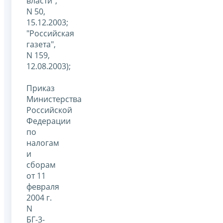
власти",
N 50,
15.12.2003;
"Российская
газета",
N 159,
12.08.2003);
Приказ
Министерства
Российской
Федерации
по
налогам
и
сборам
от 11
февраля
2004 г.
N
БГ-3-