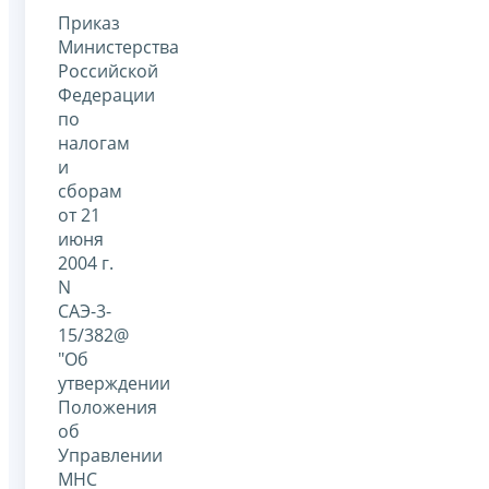
Приказ
Министерства
Российской
Федерации
по
налогам
и
сборам
от 21
июня
2004 г.
N
САЭ-3-
15/382@
"Об
утверждении
Положения
об
Управлении
МНС