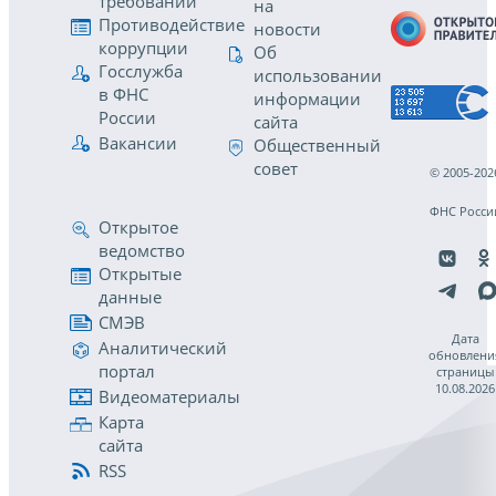
требований
на
Противодействие
новости
коррупции
Об
Госслужба
использовании
в ФНС
информации
России
сайта
Вакансии
Общественный
совет
© 2005-202
ФНС Росси
Открытое
ведомство
Открытые
данные
СМЭВ
Дата
Аналитический
обновлени
портал
страницы
10.08.2026
Видеоматериалы
Карта
сайта
RSS