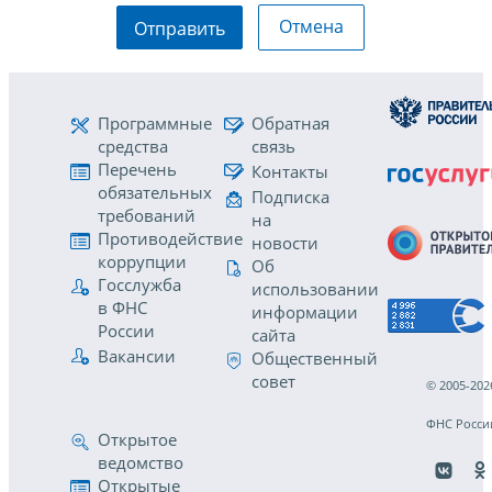
Отмена
Отправить
Программные
Обратная
средства
связь
Перечень
Контакты
обязательных
Подписка
требований
на
Противодействие
новости
коррупции
Об
Госслужба
использовании
в ФНС
информации
России
сайта
Вакансии
Общественный
совет
© 2005-202
ФНС Росси
Открытое
ведомство
Открытые