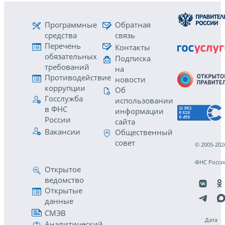
Программные
Обратная
средства
связь
Перечень
Контакты
обязательных
Подписка
требований
на
Противодействие
новости
коррупции
Об
Госслужба
использовании
в ФНС
информации
России
сайта
Вакансии
Общественный
совет
© 2005-202
ФНС Росси
Открытое
ведомство
Открытые
данные
СМЭВ
Дата
Аналитический