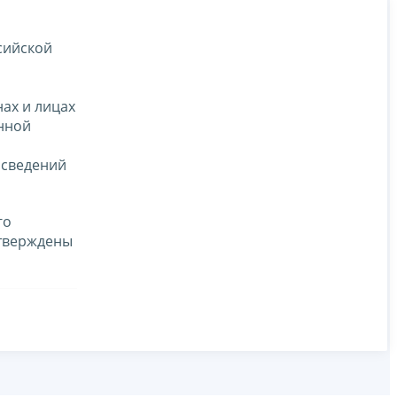
сийской
ах и лицах
енной
 сведений
го
утверждены