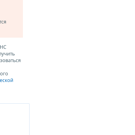
тся
ФНС
лучить
зоваться
ого
ческой