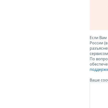
Если Вам
России (
разъясне
сервисо
По вопро
обеспече
поддержк
Ваше соо