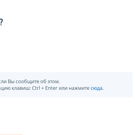
?
сли Вы сообщите об этом.
цию клавиш: Ctrl + Enter или нажмите
сюда
.