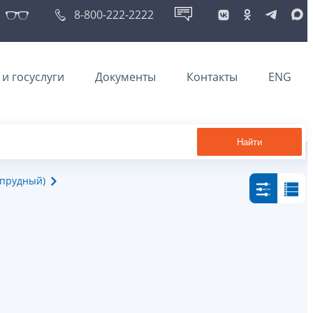
8-800-222-2222
и госуслуги
Документы
Контакты
ENG
Найти
опрудный)