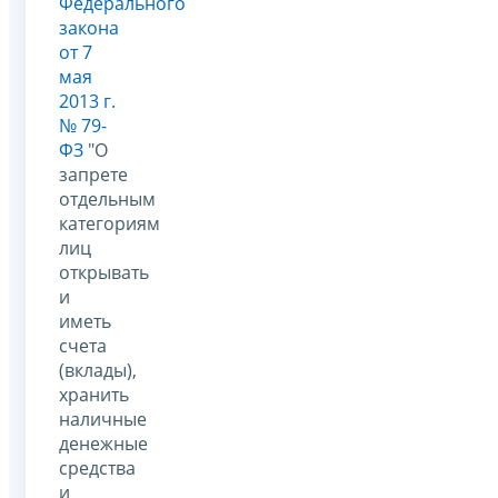
Федерального
закона
от 7
мая
2013 г.
№ 79-
ФЗ
"О
запрете
отдельным
категориям
лиц
открывать
и
иметь
счета
(вклады),
хранить
наличные
денежные
средства
и