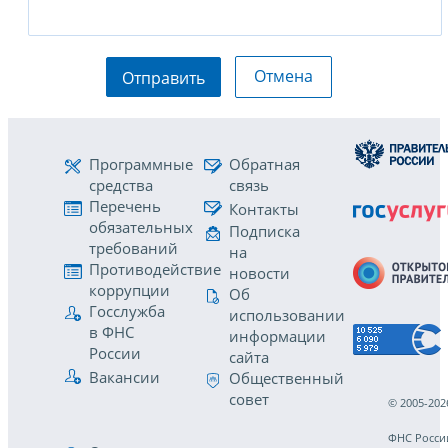
Отмена
Отправить
Программные
Обратная
средства
связь
Перечень
Контакты
обязательных
Подписка
требований
на
Противодействие
новости
коррупции
Об
Госслужба
использовании
в ФНС
информации
России
сайта
Вакансии
Общественный
совет
© 2005-202
ФНС Росси