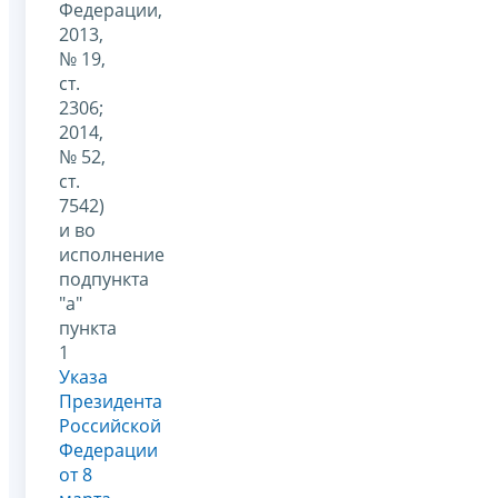
Федерации,
2013,
№ 19,
ст.
2306;
2014,
№ 52,
ст.
7542)
и во
исполнение
подпункта
"а"
пункта
1
Указа
Президента
Российской
Федерации
от 8