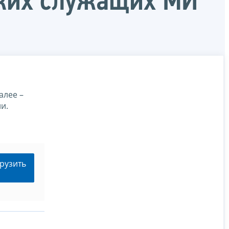
ских служащих МИ
алее –
и.
рузить