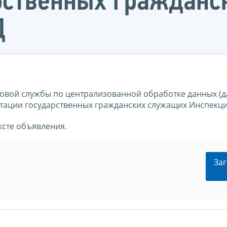
арственных граждан
Д
вой службы по централизованной обработке данных (д
стации государственных гражданских служащих Инспекци
ксте объявления.
Заг