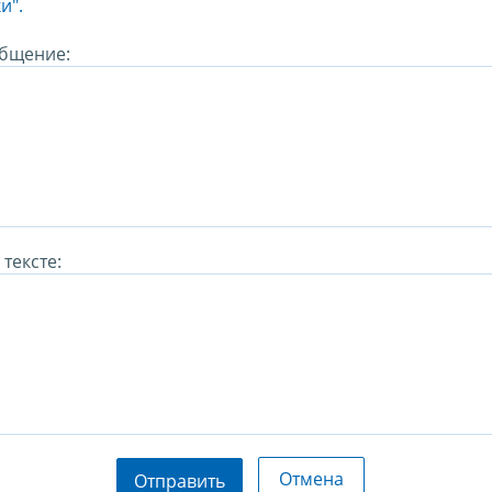
и".
бщение:
тексте:
Отмена
Отправить