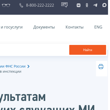
8-800-222-2222
и госуслуги
Документы
Контакты
ENG
Найти
ии ФНС России
 в инспекции
ультатам