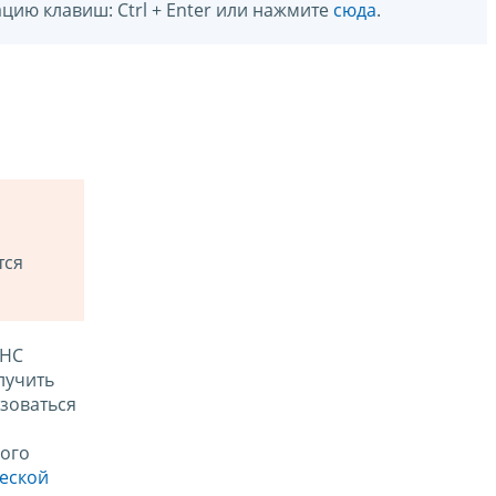
цию клавиш: Ctrl + Enter или нажмите
сюда
.
тся
ФНС
лучить
зоваться
ого
ческой