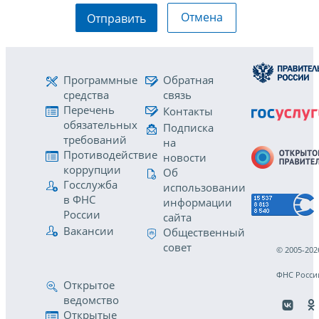
Отмена
Отправить
Программные
Обратная
средства
связь
Перечень
Контакты
обязательных
Подписка
требований
на
Противодействие
новости
коррупции
Об
Госслужба
использовании
в ФНС
информации
России
сайта
Вакансии
Общественный
совет
© 2005-202
ФНС Росси
Открытое
ведомство
Открытые