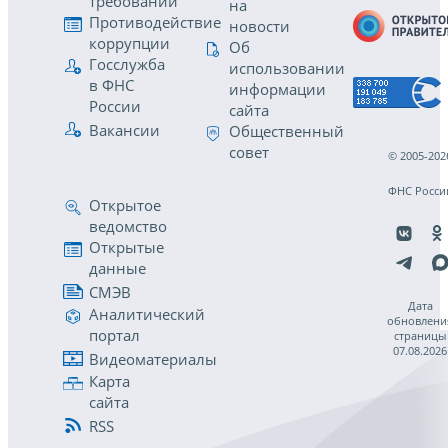
требований
на
Противодействие
новости
коррупции
Об
Госслужба
использовании
в ФНС
информации
России
сайта
Вакансии
Общественный
совет
© 2005-202
ФНС Росси
Открытое
ведомство
Открытые
данные
СМЭВ
Дата
Аналитический
обновлени
портал
страницы
07.08.2026
Видеоматериалы
Карта
сайта
RSS