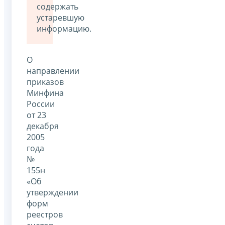
содержать
устаревшую
информацию.
О
направлении
приказов
Минфина
России
от 23
декабря
2005
года
№
155н
«Об
утверждении
форм
реестров