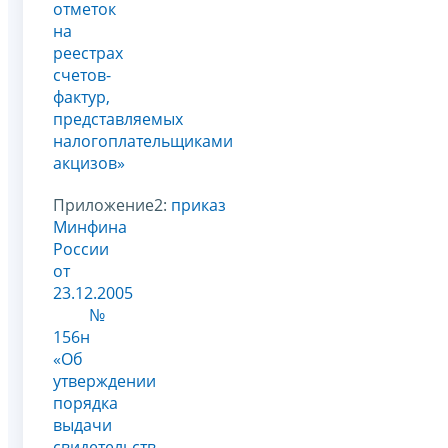
отметок
на
реестрах
счетов-
фактур,
представляемых
налогоплательщиками
акцизов»
Приложение2:
приказ
Минфина
России
от
23.12.2005
№
156н
«Об
утверждении
порядка
выдачи
свидетельств